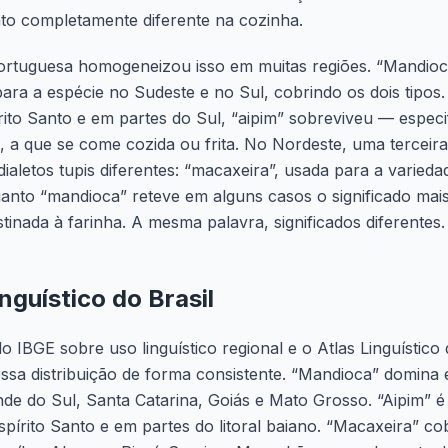
to completamente diferente na cozinha.
ortuguesa homogeneizou isso em muitas regiões. “Mandioc
ara a espécie no Sudeste e no Sul, cobrindo os dois tipos
rito Santo e em partes do Sul, “aipim” sobreviveu — espec
 a que se come cozida ou frita. No Nordeste, uma terceir
ialetos tupis diferentes: “macaxeira”, usada para a varieda
anto “mandioca” reteve em alguns casos o significado mais
stinada à farinha. A mesma palavra, significados diferentes.
nguístico do Brasil
 IBGE sobre uso linguístico regional e o Atlas Linguístico 
sa distribuição de forma consistente. “Mandioca” domina
de do Sul, Santa Catarina, Goiás e Mato Grosso. “Aipim” é
spírito Santo e em partes do litoral baiano. “Macaxeira” co