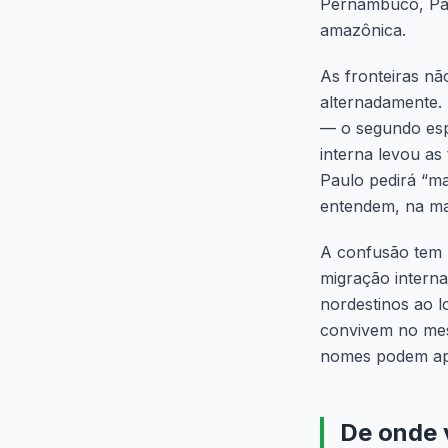
Pernambuco, Par
amazônica.
As fronteiras nã
alternadamente.
— o segundo esp
interna levou as
Paulo pedirá “m
entendem, na mai
A confusão tem 
migração interna
nordestinos ao l
convivem no mes
nomes podem apa
De onde 