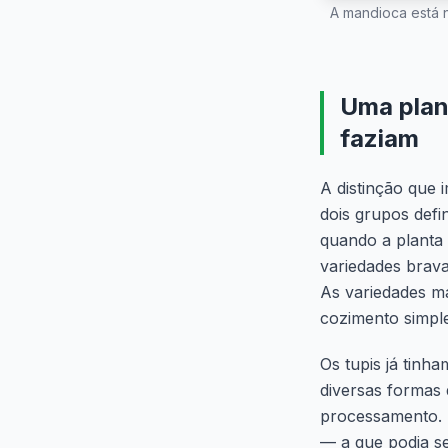
A mandioca está n
Uma plant
faziam
A distinção que i
dois grupos defi
quando a planta é
variedades brava
As variedades m
cozimento simple
Os tupis já tinh
diversas formas 
processamento. “
— a que podia se