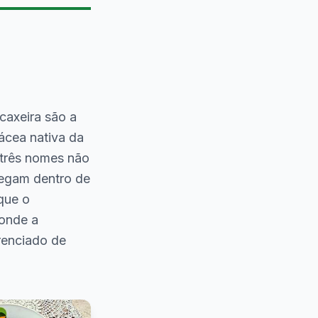
caxeira são a
ácea nativa da
 três nomes não
regam dentro de
 que o
 onde a
renciado de