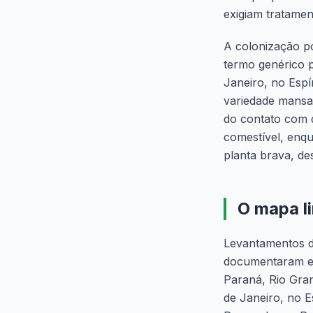
exigiam tratamen
A colonização p
termo genérico p
Janeiro, no Espí
variedade mansa,
do contato com d
comestível, enqu
planta brava, de
O mapa li
Levantamentos do
documentaram es
Paraná, Rio Gran
de Janeiro, no E