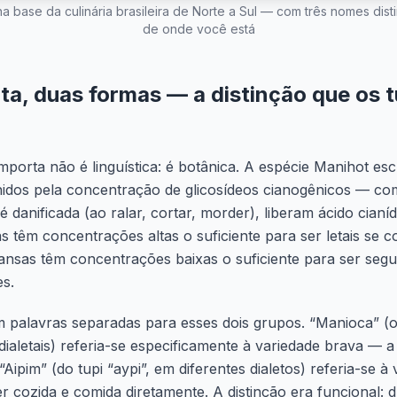
a base da culinária brasileira de Norte a Sul — com três nomes di
de onde você está
a, duas formas — a distinção que os t
mporta não é linguística: é botânica. A espécie
Manihot esc
nidos pela concentração de glicosídeos cianogênicos — co
 danificada (ao ralar, cortar, morder), liberam ácido cianíd
s têm concentrações altas o suficiente para ser letais se 
ansas têm concentrações baixas o suficiente para ser seg
s.
am palavras separadas para esses dois grupos. “Manioca” (
dialetais) referia-se especificamente à variedade brava — a
Aipim” (do tupi “aypi”, em diferentes dialetos) referia-se 
r cozida e comida diretamente. A distinção era funcional: 