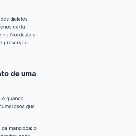
dos dialetos
 menos certa —
e no Nordeste e
ue preservou
ato de uma
la é quando
o numerosos que
a de mandioca: o