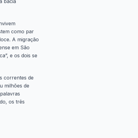
a bacia
onvivem
istem como par
doce. A migração
rense em São
a”, e os dois se
s correntes de
u milhões de
 palavras
o, os três