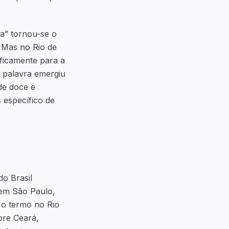
a” tornou-se o
. Mas no Rio de
ificamente para a
a palavra emergiu
de doce e
 específico de
do Brasil
 em São Paulo,
 o termo no Rio
bre Ceará,