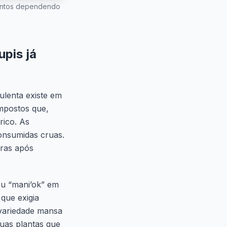
stintos dependendo
upis já
ulenta
existe em
mpostos que,
rico. As
consumidas cruas.
uras após
ou “mani’ok” em
 que exigia
à variedade mansa
duas plantas que