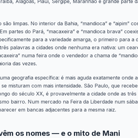
aíba, Alagoas, Piauí, Sergipe, Maranhão e grande parte d
o são limpas. No interior da Bahia, “mandioca” e “aipim” c
 Em partes do Pará, “macaxeira” e “mandioca brava” coex
ecificamente para a variedade amarga, o primeiro para a 
 três palavras a cidades onde nenhuma era nativa: um cea
acaxeira” numa feira onde o vendedor a chama de “mandioc
oria das vezes.
uma geografia específica: é mais aguda exatamente onde a
 se misturam com mais intensidade. São Paulo, que recebe
ongo do século XX, é provavelmente a cidade onde as três
mo bairro. Num mercado na Feira da Liberdade num sábad
recer em bancas adjacentes para a mesma raiz.
vêm os nomes — e o mito de Mani