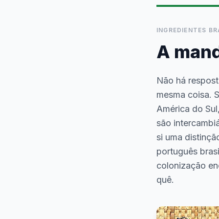
INGREDIENTES BR
A mand
Não há respost
mesma coisa. 
América do Sul
são intercambi
si uma distinçã
português bras
colonização en
quê.