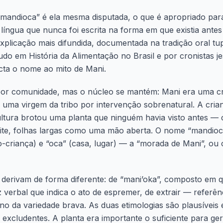
 “mandioca” é ela mesma disputada, o que é apropriado pa
língua que nunca foi escrita na forma em que existia ante
xplicação mais difundida, documentada na tradição oral t
udo em
História da Alimentação no Brasil
e por cronistas je
cta o nome ao mito de Mani.
 por comunidade, mas o núcleo se mantém: Mani era uma cr
e uma virgem da tribo por intervenção sobrenatural. A cr
ltura brotou uma planta que ninguém havia visto antes — 
ite, folhas largas como uma mão aberta. O nome “mandioca
to-criança) e “oca” (casa, lugar) — a “morada de Mani”, ou
s derivam de forma diferente: de “mani’oka”, composto em 
z verbal que indica o ato de espremer, de extrair — referê
eno da variedade brava. As duas etimologias são plausíveis
excludentes. A planta era importante o suficiente para ge