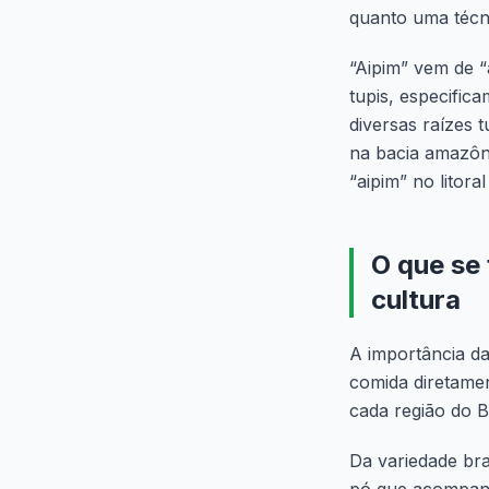
quanto uma técn
“Aipim” vem de “
tupis, especific
diversas raízes 
na bacia amazôni
“aipim” no litoral
O que se
cultura
A importância da
comida diretame
cada região do B
Da variedade bra