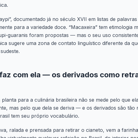
ica.
aypi”, documentado já no século XVII em listas de palavras 
amente para a variedade doce. “Macaxeira” tem etimologia
tupi-guaranis foram propostas — mas o seu uso consistent
ca sugere uma zona de contato linguístico diferente da q
 sudeste.
 faz com ela — os derivados como retr
 planta para a culinária brasileira não se mede pelo que e
nte, mas pelo que dela se deriva — e os derivados são tã
rasil tem seu próprio vocabulário.
va, ralada e prensada para retirar o cianeto, vem a farinh