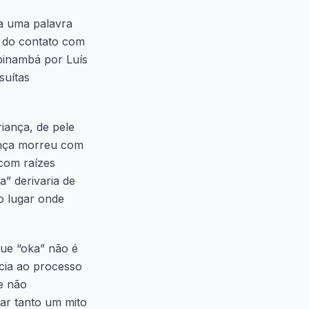
ra uma palavra
s do contato com
upinambá por Luís
suítas
iança, de pele
iança morreu com
com raízes
” derivaria de
 o lugar onde
que “oka” não é
ncia ao processo
 e não
rar tanto um mito