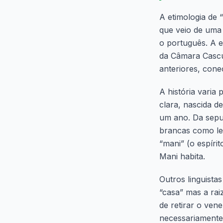
A etimologia de
que veio de uma 
o português. A e
da Câmara Casc
anteriores, cone
A história varia
clara, nascida d
um ano. Da sepu
brancas como le
“mani” (o espíri
Mani habita.
Outros linguista
“casa” mas a rai
de retirar o ven
necessariamente 