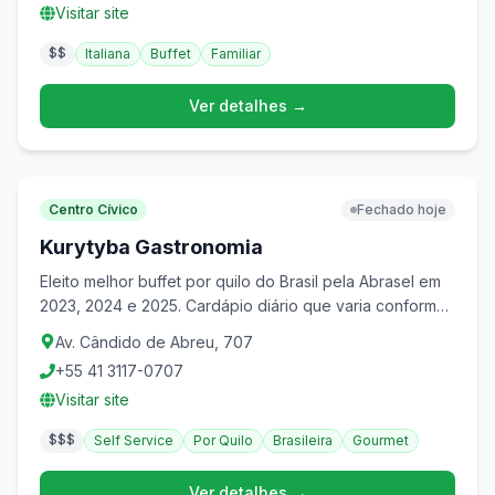
Visitar site
$$
Italiana
Buffet
Familiar
Ver detalhes →
Centro Cívico
Fechado hoje
Kurytyba Gastronomia
Eleito melhor buffet por quilo do Brasil pela Abrasel em
2023, 2024 e 2025. Cardápio diário que varia conforme
ingredientes disponíveis, com foco em qualidade
Av. Cândido de Abreu, 707
artesanal.
+55 41 3117-0707
Visitar site
$$$
Self Service
Por Quilo
Brasileira
Gourmet
Ver detalhes →