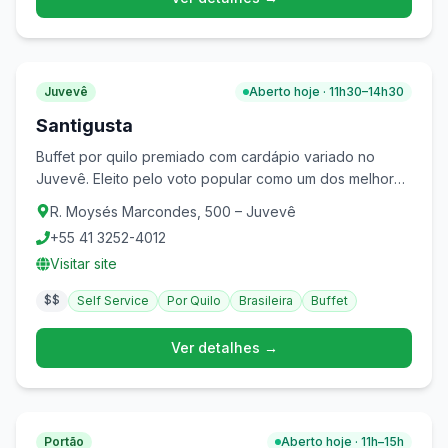
Juvevê
Aberto hoje · 11h30–14h30
Santigusta
Buffet por quilo premiado com cardápio variado no
Juvevê. Eleito pelo voto popular como um dos melhores
da cidade, com opções de refeições e sobremesas.
R. Moysés Marcondes, 500 – Juvevê
+55 41 3252-4012
Visitar site
$$
Self Service
Por Quilo
Brasileira
Buffet
Ver detalhes →
Portão
Aberto hoje · 11h–15h