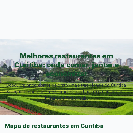
Melhores restaurantes em
Curitiba: onde comer, jantar e
economizar
Descubra onde comer os pratos mais tradicionais de
Curitiba
.
Seleção de botecos, restaurantes e achadinhos com preços,
horários e fotos reais.
Mapa de restaurantes em
Curitiba