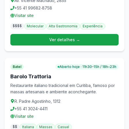
Av. Vicente Machado, 2855
+55 41 99682‑8758
Visitar site
$$$$
Molecular
Alta Gastronomia
Experiência
Ver detalhes →
Batel
Aberto hoje · 11h30–15h / 18h–23h
Barolo Trattoria
Restaurante italiano tradicional em Curitiba, famoso por
massas artesanais e ambiente aconchegante.
R. Padre Agostinho, 1312
+55 41 3024-4411
Visitar site
$$
Italiana
Massas
Casual