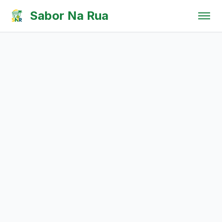
Pular para o conteúdo
Sabor Na Rua