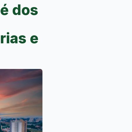
é dos
s
rias e