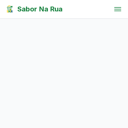
Pular para o conteúdo
Sabor Na Rua