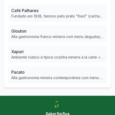
Café Palhares
Fundado em 1938, famoso pelo prato "Kaol" (cachaça, arroz, ovo e linguiça), ícone da culinária mineira.
Glouton
Alta gastronomia franco-mineira com menu degustação, comandada pelo chef Leo Paixão.
Xapuri
Ambiente rústico e típica cozinha mineira a la carte + buffet, com natureza ao redor.
Pacato
Alta gastronomia mineira contemporânea com menu degustação e toque afetivo, em ambiente elegante.
Sabor Na Rua