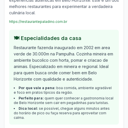
experiências autênticas em
Belo Horizonte
. Este é um dos
melhores restaurantes para experimentar a verdadeira
culinária local.
https://restaurantepaladino.com.br
🍽️ Especialidades da casa
Restaurante fazenda inaugurado em 2002 em area
verde de 30.000m na Pampulha. Cozinha mineira em
ambiente bucolico com horta, pomar e criacao de
animais.
Especializado em
mineira e regional
.
Ideal
para quem busca onde comer bem em
Belo
Horizonte
com qualidade e autenticidade.
Por que vale a pena:
boa comida, ambiente agradável
e foco em pratos típicos da região.
Perfeito para:
quem quer conhecer a gastronomia local
de
Belo Horizonte
sem cair em pegadinhas para turistas.
Dica local:
se possível, chegue alguns minutos antes
do horário de pico ou faça reserva para aproveitar com
calma.