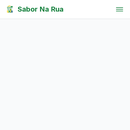
Pular para o conteúdo
Sabor Na Rua