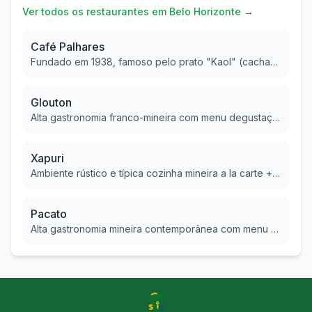
Ver todos os restaurantes em
Belo Horizonte
→
Café Palhares
Fundado em 1938, famoso pelo prato "Kaol" (cachaça, arroz, ovo e linguiça), ícone da culinária mineira.
Glouton
Alta gastronomia franco-mineira com menu degustação, comandada pelo chef Leo Paixão.
Xapuri
Ambiente rústico e típica cozinha mineira a la carte + buffet, com natureza ao redor.
Pacato
Alta gastronomia mineira contemporânea com menu degustação e toque afetivo, em ambiente elegante.