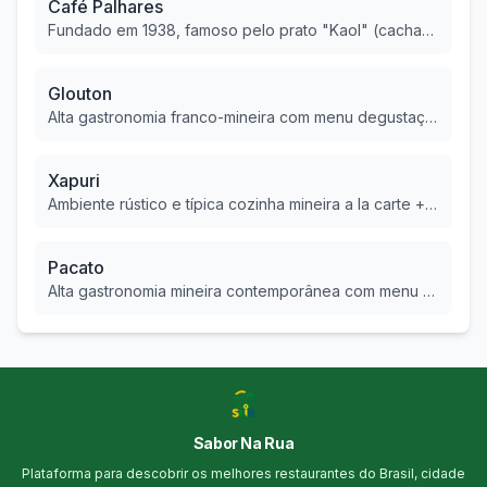
Café Palhares
Fundado em 1938, famoso pelo prato "Kaol" (cachaça, arroz, ovo e linguiça), ícone da culinária mineira.
Glouton
Alta gastronomia franco-mineira com menu degustação, comandada pelo chef Leo Paixão.
Xapuri
Ambiente rústico e típica cozinha mineira a la carte + buffet, com natureza ao redor.
Pacato
Alta gastronomia mineira contemporânea com menu degustação e toque afetivo, em ambiente elegante.
Sabor Na Rua
Plataforma para descobrir os melhores restaurantes do Brasil, cidade