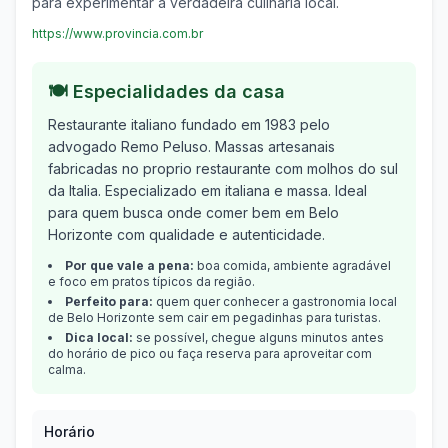
para experimentar a verdadeira culinária local.
https://www.provincia.com.br
🍽️ Especialidades da casa
Restaurante italiano fundado em 1983 pelo
advogado Remo Peluso. Massas artesanais
fabricadas no proprio restaurante com molhos do sul
da Italia.
Especializado em
italiana e massa
.
Ideal
para quem busca onde comer bem em
Belo
Horizonte
com qualidade e autenticidade.
Por que vale a pena:
boa comida, ambiente agradável
e foco em pratos típicos da região.
Perfeito para:
quem quer conhecer a gastronomia local
de
Belo Horizonte
sem cair em pegadinhas para turistas.
Dica local:
se possível, chegue alguns minutos antes
do horário de pico ou faça reserva para aproveitar com
calma.
Horário