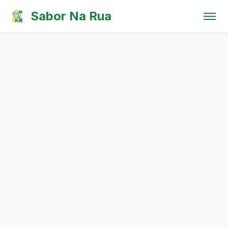
Pular para o conteúdo
Sabor Na Rua