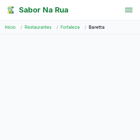
Pular para o conteúdo
Sabor Na Rua
Início
/
Restaurantes
/
Fortaleza
/
Baretta