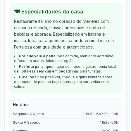
🍽️ Especialidades da casa
Restaurante italiano no coracao do Meireles com
culinaria refinada, massas artesanais e carta de
bebidas elaborada.
Especializado em
italiana e
massa
.
Ideal para quem busca onde comer bem em
Fortaleza
com qualidade e autenticidade.
Por que vale a pena:
boa comida, ambiente agradável
e foco em pratos típicos da região.
Perfeito para:
quem quer conhecer a gastronomia local
de
Fortaleza
sem cair em pegadinhas para turistas.
Dica local:
se possível, chegue alguns minutos antes
do horário de pico ou faça reserva para aproveitar com
calma.
Horário
Segunda A Quinta
11h30–15h / 18h–00h
Sexta A Sabado
11h30–00h
Domingo
11h30–16h