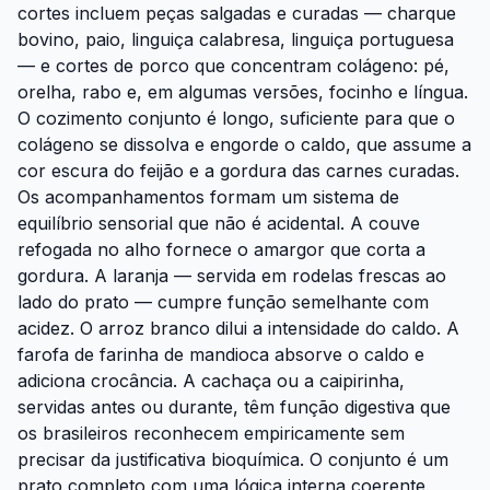
cortes incluem peças salgadas e curadas — charque
bovino, paio, linguiça calabresa, linguiça portuguesa
— e cortes de porco que concentram colágeno: pé,
orelha, rabo e, em algumas versões, focinho e língua.
O cozimento conjunto é longo, suficiente para que o
colágeno se dissolva e engorde o caldo, que assume a
cor escura do feijão e a gordura das carnes curadas.
Os acompanhamentos formam um sistema de
equilíbrio sensorial que não é acidental. A couve
refogada no alho fornece o amargor que corta a
gordura. A laranja — servida em rodelas frescas ao
lado do prato — cumpre função semelhante com
acidez. O arroz branco dilui a intensidade do caldo. A
farofa de farinha de mandioca absorve o caldo e
adiciona crocância. A cachaça ou a caipirinha,
servidas antes ou durante, têm função digestiva que
os brasileiros reconhecem empiricamente sem
precisar da justificativa bioquímica. O conjunto é um
prato completo com uma lógica interna coerente.