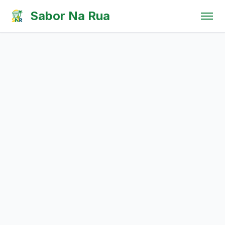
Pular para o conteúdo
Sabor Na Rua