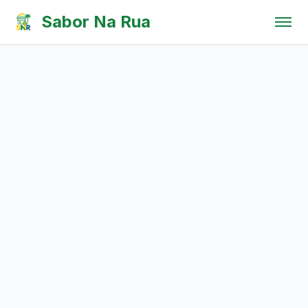
Pular para o conteúdo
Sabor Na Rua