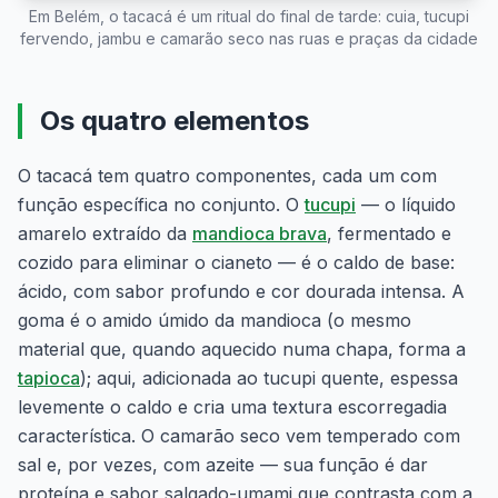
Em Belém, o tacacá é um ritual do final de tarde: cuia, tucupi
fervendo, jambu e camarão seco nas ruas e praças da cidade
Os quatro elementos
O tacacá tem quatro componentes, cada um com
função específica no conjunto. O
tucupi
— o líquido
amarelo extraído da
mandioca brava
, fermentado e
cozido para eliminar o cianeto — é o caldo de base:
ácido, com sabor profundo e cor dourada intensa. A
goma é o amido úmido da mandioca (o mesmo
material que, quando aquecido numa chapa, forma a
tapioca
); aqui, adicionada ao tucupi quente, espessa
levemente o caldo e cria uma textura escorregadia
característica. O camarão seco vem temperado com
sal e, por vezes, com azeite — sua função é dar
proteína e sabor salgado-umami que contrasta com a