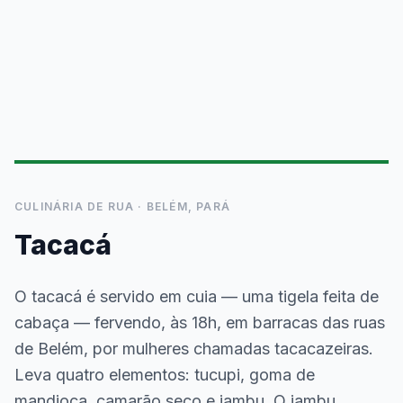
CULINÁRIA DE RUA · BELÉM, PARÁ
Tacacá
O tacacá é servido em cuia — uma tigela feita de
cabaça — fervendo, às 18h, em barracas das ruas
de Belém, por mulheres chamadas tacacazeiras.
Leva quatro elementos: tucupi, goma de
mandioca, camarão seco e jambu. O jambu