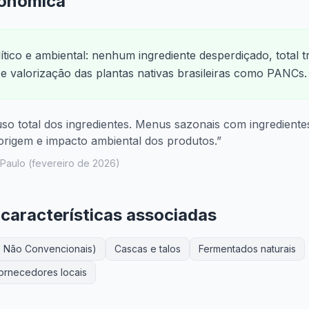
ronômica
tico e ambiental: nenhum ingrediente desperdiçado, total 
e valorização das plantas nativas brasileiras como PANCs.
uso total dos ingredientes. Menus sazonais com ingrediente
origem e impacto ambiental dos produtos.
”
Paulo
(
fevereiro de 2026
)
 características associadas
as Não Convencionais)
Cascas e talos
Fermentados naturais
fornecedores locais