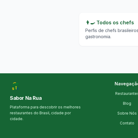
👨‍🍳 Todos os chefs
Perfis de chefs brasileir
gastronomia.
Navegaçã
Restaurante
Sabor Na Rua
Blog
Plataforma para descobrir os melhores
restaurantes do Brasil, cidade por
Sobre Nós
cidade.
Contato