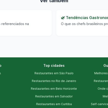
Ver também
🌿 Tendências Gastrono
os referenciados na
O que os chefs brasileiros p
o
Top cidades
Gu
s
Restaurantes em São Paulo
Melhores
Restaurantes no Rio de Janeiro
Restauran
Restaurantes em Belo Horizonte
Onde c
Restaurantes em Salvador
Mel
Restaurantes em Curitiba
Self-service