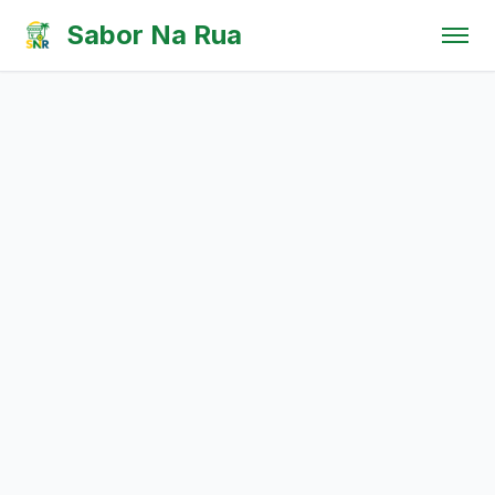
Pular para o conteúdo
Sabor Na Rua