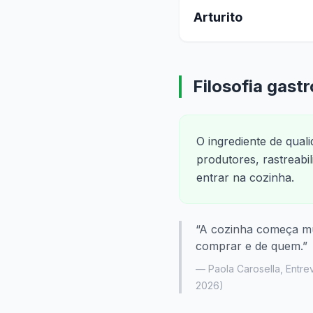
Arturito
Filosofia gast
O ingrediente de qual
produtores, rastreabi
entrar na cozinha.
“
A cozinha começa mu
comprar e de quem.
”
—
Paola Carosella
,
Entre
2026
)