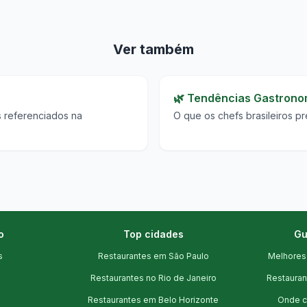
Ver também
🌿 Tendências Gastrono
os referenciados na
O que os chefs brasileiros p
o
Top cidades
Gu
s
Restaurantes em São Paulo
Melhores
Restaurantes no Rio de Janeiro
Restauran
Restaurantes em Belo Horizonte
Onde c