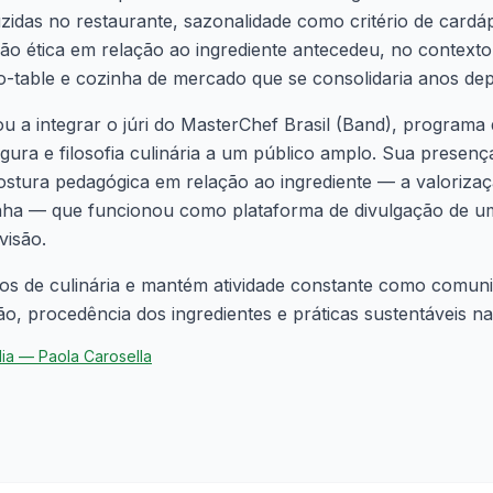
zidas no restaurante, sazonalidade como critério de cardá
ão ética em relação ao ingrediente antecedeu, no contexto
-table e cozinha de mercado que se consolidaria anos dep
u a integrar o júri do MasterChef Brasil (Band), programa 
igura e filosofia culinária a um público amplo. Sua presen
ostura pedagógica em relação ao ingrediente — a valoriz
inha — que funcionou como plataforma de divulgação de um
visão.
vros de culinária e mantém atividade constante como comu
ão, procedência dos ingredientes e práticas sustentáveis na
dia —
Paola Carosella