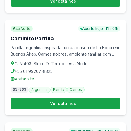
Ver detalhes →
Asa Norte
Aberto hoje · 11h–01h
Caminito Parrilla
Parrilla argentina inspirada na rua-museu de La Boca em
Buenos Aires. Carnes nobres, ambiente familiar com
brinquedoteca e programacao especial.
CLN 403, Bloco D, Terreo – Asa Norte
+55 61 99267-8325
Visitar site
$$–$$$
Argentina
Parrilla
Carnes
Ver detalhes →
Asa Norte
Aberto hoje · 11h30–14h30