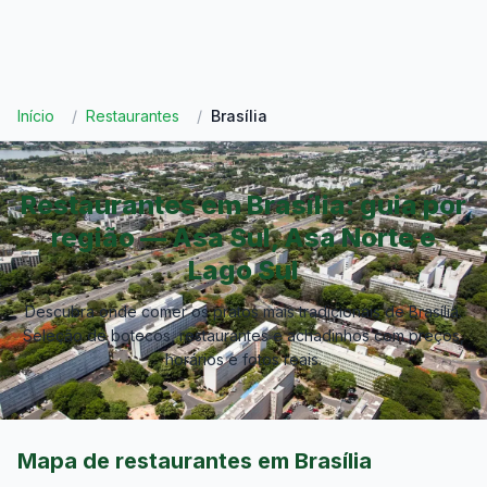
Início
/
Restaurantes
/
Brasília
Restaurantes em Brasília: guia por
região — Asa Sul, Asa Norte e
Lago Sul
Descubra onde comer os pratos mais tradicionais de
Brasília
.
Seleção de botecos, restaurantes e achadinhos com preços,
horários e fotos reais.
Mapa de restaurantes em
Brasília