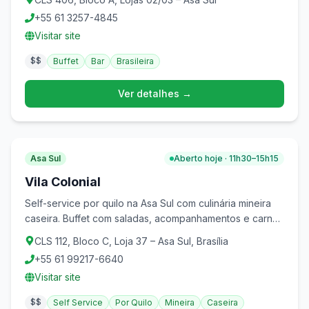
+55 61 3257-4845
Visitar site
$$
Buffet
Bar
Brasileira
Ver detalhes →
Asa Sul
Aberto hoje · 11h30–15h15
Vila Colonial
Self-service por quilo na Asa Sul com culinária mineira
caseira. Buffet com saladas, acompanhamentos e carnes
a R$59,90/kg. À noite serve caldos e pizzas.
CLS 112, Bloco C, Loja 37 – Asa Sul, Brasília
+55 61 99217-6640
Visitar site
$$
Self Service
Por Quilo
Mineira
Caseira