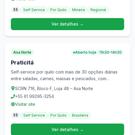
$$
Self Service
Por Quilo
Mineira
Regional
Ver detalhes →
Asa Norte
Aberto hoje · 11h30–14h30
Praticitá
Self-service por quilo com mais de 30 opções diárias
entre saladas, carnes, massas e pescados, com
grelhados feitos na hora. Duas unidades na Asa Norte.
SCRN 716, Bloco F, Loja 48 – Asa Norte
+55 61 99295-3254
Visitar site
$$
Self Service
Por Quilo
Brasileira
Ver detalhes →