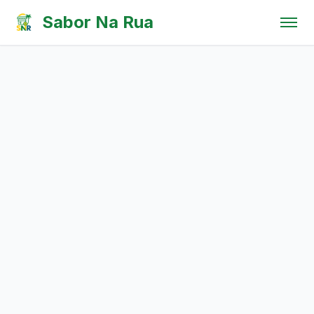
Pular para o conteúdo
Sabor Na Rua