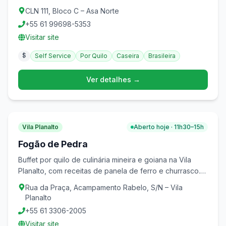
mais de 35 anos de tradição na Asa Norte.
CLN 111, Bloco C – Asa Norte
+55 61 99698-5353
Visitar site
$
Self Service
Por Quilo
Caseira
Brasileira
Ver detalhes →
Vila Planalto
Aberto hoje · 11h30–15h
Fogão de Pedra
Buffet por quilo de culinária mineira e goiana na Vila
Planalto, com receitas de panela de ferro e churrasco.
Tradição de mais de 20 anos.
Rua da Praça, Acampamento Rabelo, S/N – Vila
Planalto
+55 61 3306-2005
Visitar site