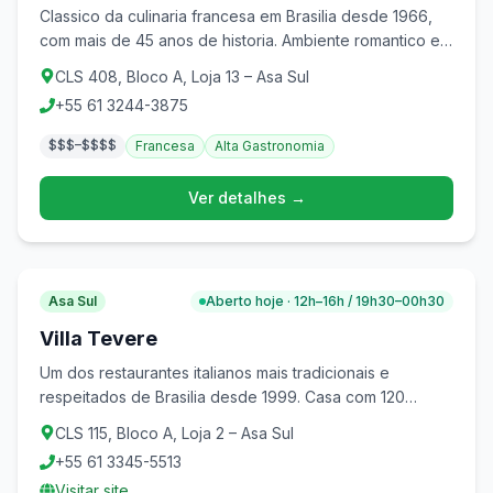
Classico da culinaria francesa em Brasilia desde 1966,
com mais de 45 anos de historia. Ambiente romantico e
cardapio tradicional frances.
CLS 408, Bloco A, Loja 13 – Asa Sul
+55 61 3244-3875
$$$–$$$$
Francesa
Alta Gastronomia
Ver detalhes →
Asa Sul
Aberto hoje · 12h–16h / 19h30–00h30
Villa Tevere
Um dos restaurantes italianos mais tradicionais e
respeitados de Brasilia desde 1999. Casa com 120
lugares na esquina da 115 Sul. Menu executivo no
CLS 115, Bloco A, Loja 2 – Asa Sul
almoco.
+55 61 3345-5513
Visitar site