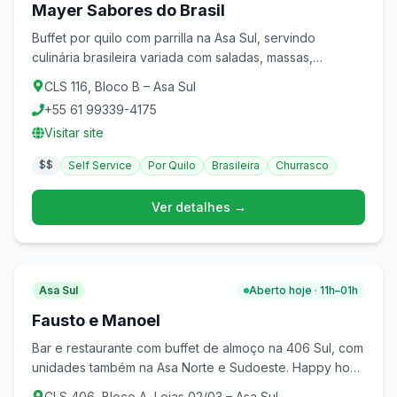
Mayer Sabores do Brasil
Buffet por quilo com parrilla na Asa Sul, servindo
culinária brasileira variada com saladas, massas,
ensopados e churrasco. Área externa arborizada entre
CLS 116, Bloco B – Asa Sul
blocos.
+55 61 99339-4175
Visitar site
$$
Self Service
Por Quilo
Brasileira
Churrasco
Ver detalhes →
Asa Sul
Aberto hoje · 11h–01h
Fausto e Manoel
Bar e restaurante com buffet de almoço na 406 Sul, com
unidades também na Asa Norte e Sudoeste. Happy hour
com dose dupla de chope.
CLS 406, Bloco A, Lojas 02/03 – Asa Sul